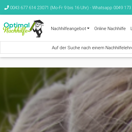
Direkt zum Inhalt
0043 677 614 23071 (Mo-Fr 9 bis 16 Uhr) -
Whatsapp 0049 173
Nachhilfeangebot
Online Nachhilfe
Auf der Suche nach einem Nachhilfelehrer