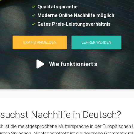
Qualitätsgarantie
Moderne Online Nachhilfe möglich
Gutes Preis-Leistungsverhältnis
GRATIS ANMELDEN
LEHRER WERDEN
Wie funktioniert's
suchst Nachhilfe in Deutsch?
h ist die meistgesprochene Muttersprache in der Europäischen Un
gsten Sprachen. Nichtsdestotrotz ist die deutsche Grammatik rela