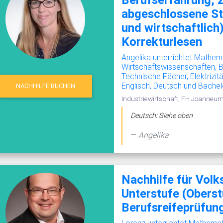
abgeschlossene St
und wirtschaftlich
Korrekturlesen
Angelika unterrichtet Mathem
Wirtschaftswissenschaften,
Technische Fächer, Elektrizit
Englisch, Deutsch und Bachel
NACHHILFE BUCHEN
Industriewirtschaft, FH Joanneu
Deutsch: Siehe oben
Angelika
Nachhilfe für Vol
Unterstufe (Oberst
Berufsreifeprüfung
Lorenz unterrichtet Mathematik