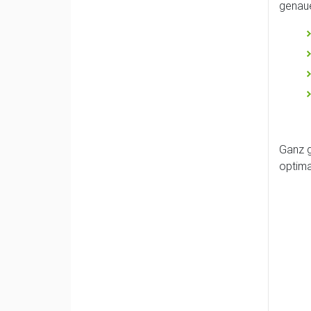
genaue
Ganz g
optima