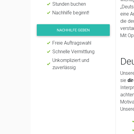
Stunden buchen
„Deuts
Nachhilfe beginnt!
eine A
die de
versta
NACHHILFE GEBEN
Mit Op
Freie Auftragswahl
Schnelle Vermittlung
Deu
Unkompliziert und
zuverlässig
Unsere
sie
di
Interp
achten
Motiva
Unsere