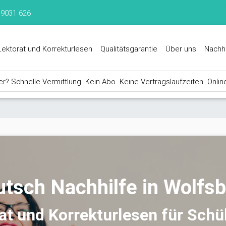
 9031 626
Lektorat und Korrekturlesen
Qualitätsgarantie
Über uns
Nachh
? Schnelle Vermittlung. Kein Abo. Keine Vertragslaufzeiten. Onlin
tsch Nachhilfe in Wolfs
rat und Korrekturlesen für Schü