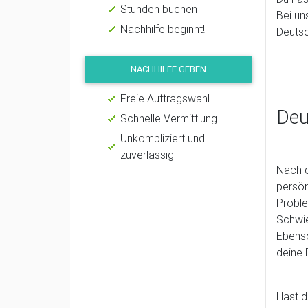
Stunden buchen
Bei uns
Nachhilfe beginnt!
Deutsc
NACHHILFE GEBEN
Freie Auftragswahl
Deu
Schnelle Vermittlung
Unkompliziert und
zuverlässig
Nach d
persön
Proble
Schwie
Ebenso
deine 
Hast d