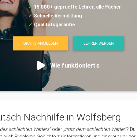
15.000+ gepruefte Lehrer, alle Fächer
Schnelle Vermittlung
Qualitätsgarantie
GRATIS ANMELDEN
LEHRER WERDEN
Wie funktioniert's
tsch Nachhilfe in Wolfsberg
 des schlechten Wetters“
oder
„trotz dem schlechten Wetter“
? Du 
t auch Probleme Gedichte zu interpretieren und dir graut vor de