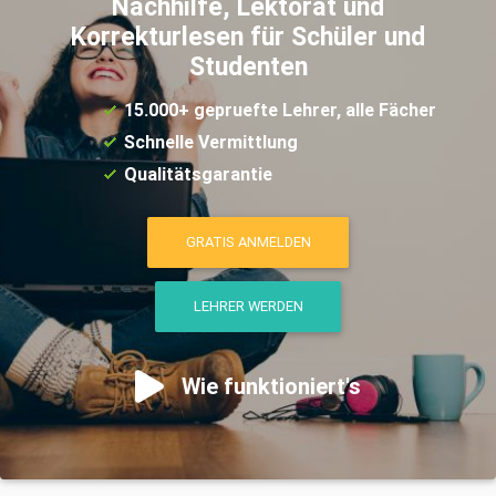
Nachhilfe, Lektorat und
Korrekturlesen für Schüler und
Studenten
15.000+ gepruefte Lehrer, alle Fächer
Schnelle Vermittlung
Qualitätsgarantie
GRATIS ANMELDEN
LEHRER WERDEN
Wie funktioniert's