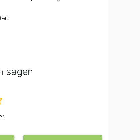
iert.
n sagen
en