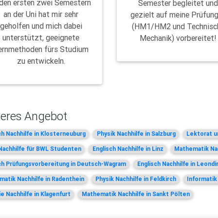
 den ersten zwei Semestern
Semester begleitet un
an der Uni hat mir sehr
gezielt auf meine Prüfun
geholfen und mich dabei
(HM1/HM2 und Technisc
unterstützt, geeignete
Mechanik) vorbereitet!
ernmethoden fürs Studium
zu entwickeln.
eres Angebot
ch Nachhilfe in Klosterneuburg
Physik Nachhilfe in Salzburg
Lektorat u
achhilfe für BWL Studenten
Englisch Nachhilfe in Linz
Mathematik Nac
ch Prüfungsvorbereitung in Deutsch-Wagram
Englisch Nachhilfe in Leondi
atik Nachhilfe in Radenthein
Physik Nachhilfe in Feldkirch
Informatik
ie Nachhilfe in Klagenfurt
Mathematik Nachhilfe in Sankt Pölten