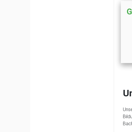
G
Un
Unse
Bild
Bach