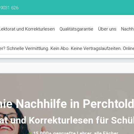
 9031 626
Lektorat und Korrekturlesen
Qualitätsgarantie
Über uns
Nachh
? Schnelle Vermittlung. Kein Abo. Keine Vertragslaufzeiten. Onlin
e Nachhilfe in Perchtol
rat und Korrekturlesen für Schü
15.000+ gepruefte Lehrer, alle Fächer