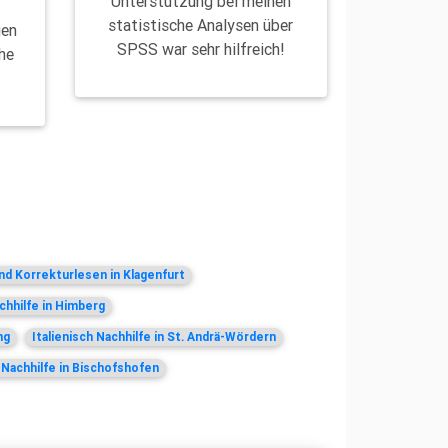
Unterstützung bei meinen
d
statistische Analysen über
gen
SPSS war sehr hilfreich!
he
nd Korrekturlesen in Klagenfurt
hhilfe in Himberg
ng
Italienisch Nachhilfe in St. Andrä-Wördern
 Nachhilfe in Bischofshofen