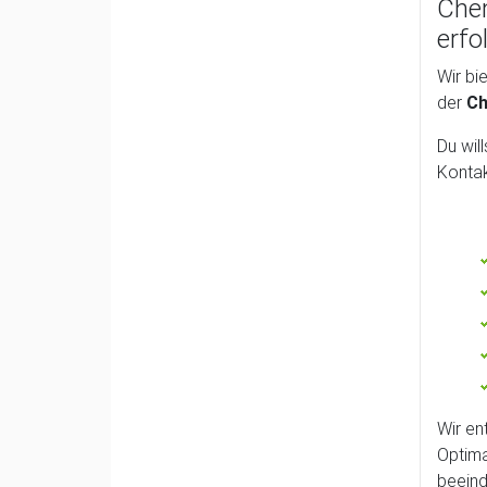
Chem
erfo
Wir bi
der
Ch
Du wil
Kontak
Wir en
Optima
beeind