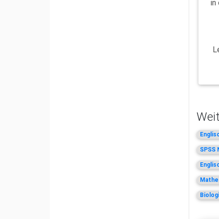
in
L
Weit
Englis
SPSS N
Englis
Mathem
Biolog