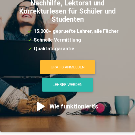
Nachhilfe, Lektorat und
Korrekturlesen für Schüler und
Studenten
15.000+ gepruefte Lehrer, alle Fächer
Schnelle Vermittlung
Qualitätsgarantie
GRATIS ANMELDEN
LEHRER WERDEN
Wie funktioniert's