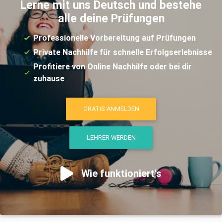
Lerne mit uns Deutsch und bestehe
alle deine Prüfungen
Professionelle Vorbereitung auf Prüfungen
Private Nachhilfe für schnelle Erfolgserlebnisse
Profitiere von Online Nachhilfe oder bei dir
zuhause
GRATIS ANMELDEN
LEHRER WERDEN
Wie funktioniert's