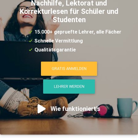
Nachhilfe, Lektorat und
Korrekturlesen für Schüler und
Studenten
15.000+ gepruefte Lehrer, alle Fächer
Schnelle Vermittlung
Qualitätsgarantie
GRATIS ANMELDEN
LEHRER WERDEN
Wie funktioniert's