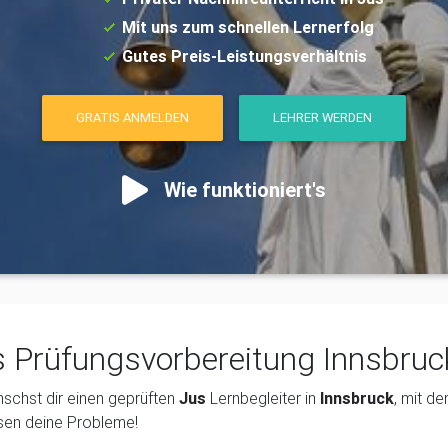
Mit uns zum schnellen Lernerfolg
Gutes Preis-Leistungsverhältnis
GRATIS ANMELDEN
LEHRER WERDEN
Wie funktioniert's
 Prüfungsvorbereitung Innsbruc
schst dir einen geprüften
Jus
Lernbegleiter in
Innsbruck
, mit d
sen deine Probleme!