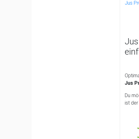
Jus Pr
Jus
ein
Optima
Jus P
Du möc
ist de