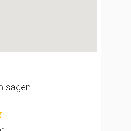
n sagen
en