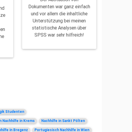
Dokumenten war ganz einfach
und
und vor allem die inhaltliche
nze
Unterstützung bei meinen
d
statistische Analysen über
gen
SPSS war sehr hilfreich!
he
gik Studenten
n Nachhilfe in Krems
Nachhilfe in Sankt Pölten
hilfe in Bregenz
Portugiesisch Nachhilfe in Wien