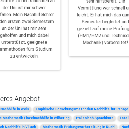
erstufe zu den Klausuren an
sehr hilfsbereit. Die
der Uni ist mir schwer
Vermittlung war schnell 
fallen. Mein Nachhilfelehrer
leicht. Er hat mich das ga
 den ersten zwei Semestern
Semester begleitet un
an der Uni hat mir sehr
gezielt auf meine Prüfun
geholfen und mich dabei
(HM1/HM2 und Technisc
unterstützt, geeignete
Mechanik) vorbereitet!
ernmethoden fürs Studium
zu entwickeln.
eres Angebot
 Nachhilfe in Wels
Empirische Forschungsmethoden Nachhilfe für Pädago
 Mathematik Einzelnachhilfe in Wilhering
Italienisch Sprachkurs
Latei
ch Nachhilfe in Villach
Mathematik Prüfungsvorbereitung in Kuchl
Nach