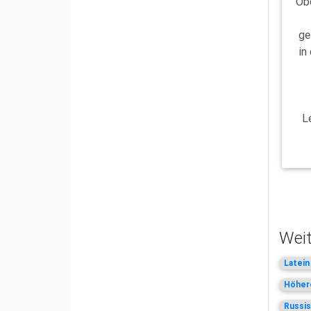
Ob
ge
in
L
Weit
Latein
Höhere
Russis