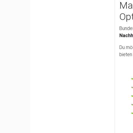
Mat
Opt
Bundes
Nachh
Du möc
bieten