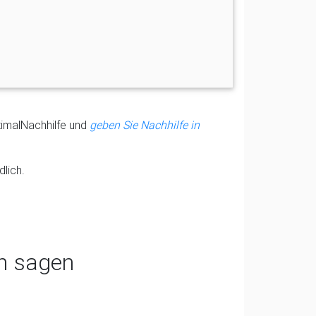
timalNachhilfe und
geben Sie Nachhilfe in
lich.
n sagen