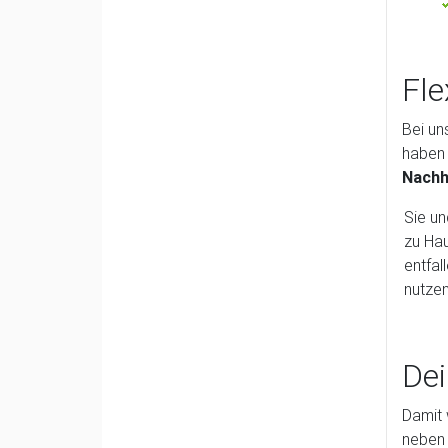
Fle
Bei un
haben 
Nachhi
Sie un
zu Hau
entfal
nutzen
Dei
Damit 
neben 