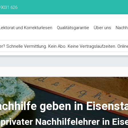
 9031 626
Lektorat und Korrekturlesen
Qualitätsgarantie
Über uns
Nachh
? Schnelle Vermittlung. Kein Abo. Keine Vertragslaufzeiten. Onlin
chhilfe geben in Eisenst
privater Nachhilfelehrer in Eis