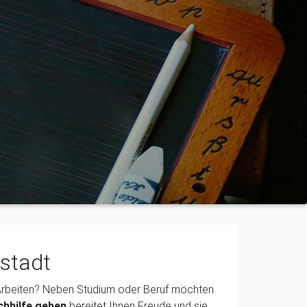
nstadt
 Arbeiten? Neben Studium oder Beruf möchten
chhilfe geben
bereitet Ihnen Freude und sie