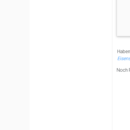
Haben 
Eisens
Noch F