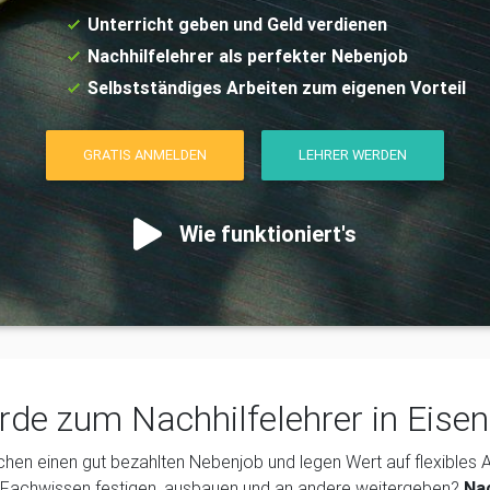
Unterricht geben und Geld verdienen
Nachhilfelehrer als perfekter Nebenjob
Selbstständiges Arbeiten zum eigenen Vorteil
GRATIS ANMELDEN
LEHRER WERDEN
Wie funktioniert's
de zum Nachhilfelehrer in Eise
chen einen gut bezahlten Nebenjob und legen Wert auf flexibles
r Fachwissen festigen, ausbauen und an andere weitergeben?
Na