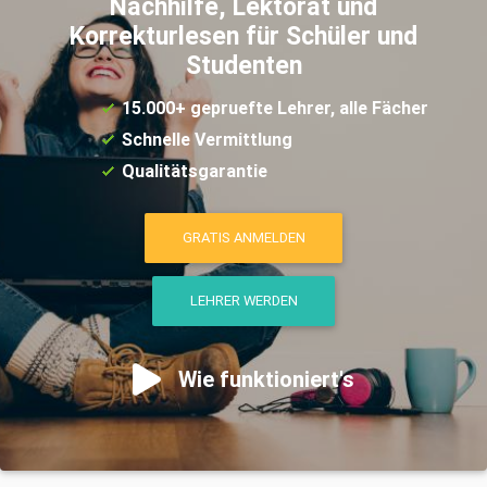
Nachhilfe, Lektorat und
Korrekturlesen für Schüler und
Studenten
15.000+ gepruefte Lehrer, alle Fächer
Schnelle Vermittlung
Qualitätsgarantie
GRATIS ANMELDEN
LEHRER WERDEN
Wie funktioniert's