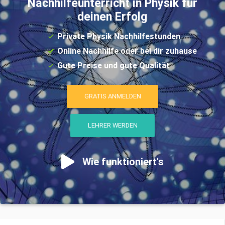
Nachhilfeunterricht in Physik für
deinen Erfolg
Private Physik Nachhilfestunden
Online Nachhilfe oder bei dir zuhause
Gute Preise und gute Qualität
GRATIS ANMELDEN
LEHRER WERDEN
Wie funktioniert's