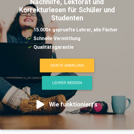
Nachhilfe, Lektorat und
Korrekturlesen für Schüler und
Studenten
15.000+ gepruefte Lehrer, alle Fächer
Schnelle Vermittlung
Qualitätsgarantie
GRATIS ANMELDEN
LEHRER WERDEN
Wie funktioniert's