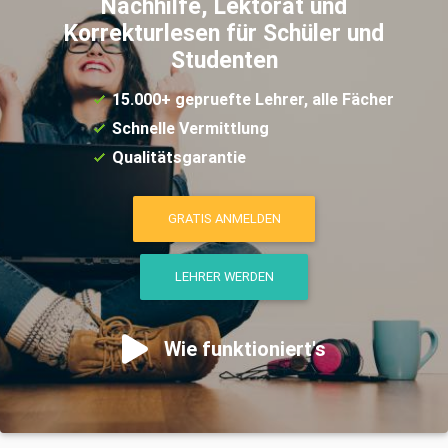
Nachhilfe, Lektorat und
Korrekturlesen für Schüler und
Studenten
15.000+ gepruefte Lehrer, alle Fächer
Schnelle Vermittlung
Qualitätsgarantie
GRATIS ANMELDEN
LEHRER WERDEN
Wie funktioniert's