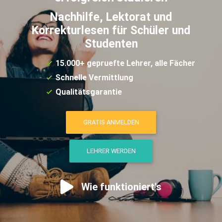
Nachhilfe, Lektorat und
Korrekturlesen für Schüler und
Studenten
15.000+ gepruefte Lehrer, alle Fächer
Schnelle Vermittlung
Qualitätsgarantie
GRATIS ANMELDEN
LEHRER WERDEN
Wie funktioniert's