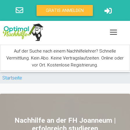
Direkt zum Inhalt
GRATIS ANMELDEN
Auf der Suche nach einem Nachhilfelehrer? Schnelle
Vermittlung. Kein Abo. Keine Vertragslaufzeiten. Online oder
vor Ort. Kostenlose Registrierung.
Sie sind hier
Startseite
Nachhilfe an der FH Joanneum |
erfolgreich studieren