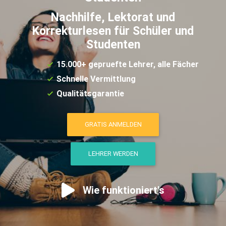
Nachhilfe, Lektorat und
Korrekturlesen für Schüler und
Studenten
15.000+ gepruefte Lehrer, alle Fächer
Schnelle Vermittlung
Qualitätsgarantie
GRATIS ANMELDEN
LEHRER WERDEN
Wie funktioniert's