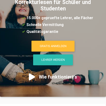
Korrekturlesen für Schüler und
Studenten
15.000+ gepruefte Lehrer, alle Fächer
Schnelle Vermittlung
Qualitätsgarantie
GRATIS ANMELDEN
LEHRER WERDEN
Wie funktioniert's