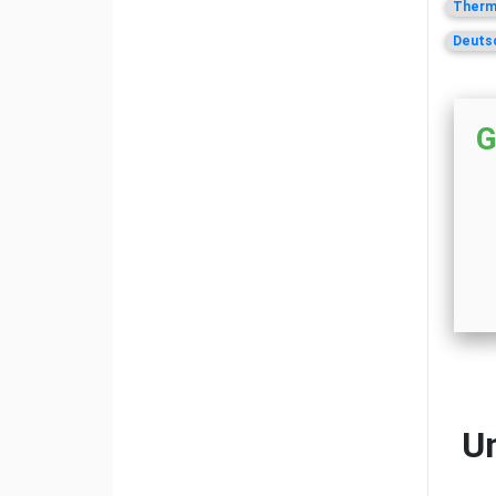
Thermo
Deutsc
G
Un