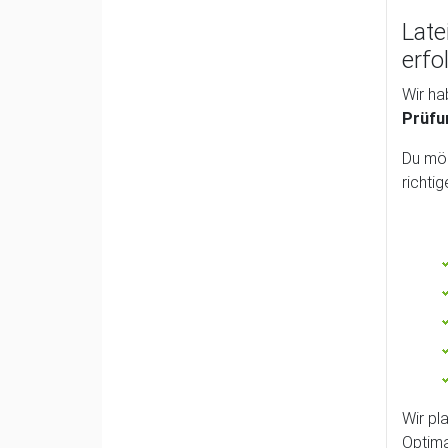
Late
erfo
Wir ha
Prüfu
Du möc
richti
Wir pl
Optima