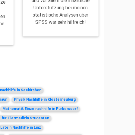
und vor allem die inhaltliche
nze
Unterstützung bei meinen
d
statistische Analysen über
gen
SPSS war sehr hilfreich!
he
achhilfe in Seekirchen
raun
Physik Nachhilfe in Klosterneuburg
Mathematik Einzelnachhilfe in Purkersdorf
e für Tiermedizin Studenten
Latein Nachhilfe in Linz