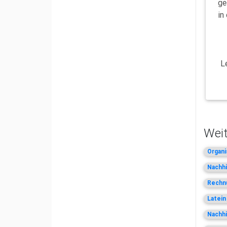
ge
in
L
Weit
Organi
Nachhi
Rechnu
Latein
Nachhi