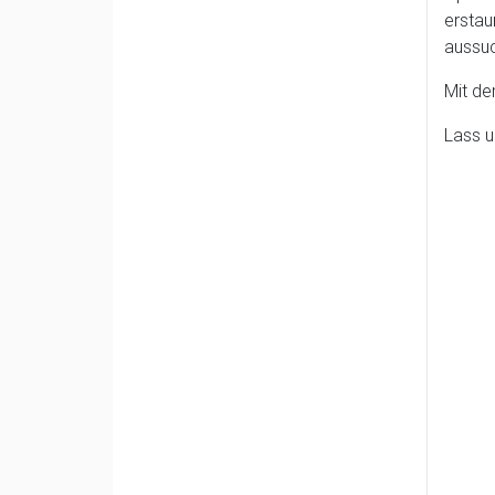
erstau
aussu
Mit de
Lass u