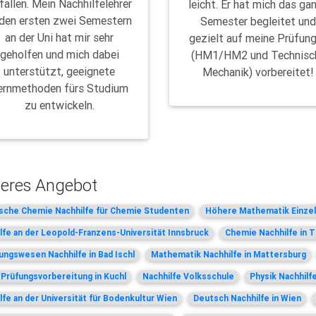
fallen. Mein Nachhilfelehrer
leicht. Er hat mich das ga
 den ersten zwei Semestern
Semester begleitet un
an der Uni hat mir sehr
gezielt auf meine Prüfun
geholfen und mich dabei
(HM1/HM2 und Technisc
unterstützt, geeignete
Mechanik) vorbereitet!
ernmethoden fürs Studium
zu entwickeln.
eres Angebot
sche Chemie Nachhilfe für Chemie Studenten
Höhere Mathematik Einzeln
lfe an der Leopold-Franzens-Universität Innsbruck
Chemie Nachhilfe in T
ngswesen Nachhilfe in Bad Ischl
Mathematik Nachhilfe in Mattersburg
 Prüfungsvorbereitung in Kuchl
Nachhilfe Volksschule
Physik Nachhilf
lfe an der Universität für Bodenkultur Wien
Deutsch Nachhilfe in Wien