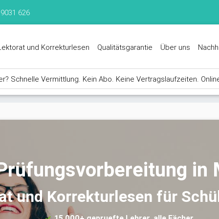
 9031 626
Lektorat und Korrekturlesen
Qualitätsgarantie
Über uns
Nachh
? Schnelle Vermittlung. Kein Abo. Keine Vertragslaufzeiten. Onlin
Prüfungsvorbereitung in
rat und Korrekturlesen für Schü
15.000+ gepruefte Lehrer, alle Fächer