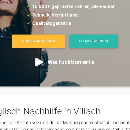
15.000+ gepruefte Lehrer, alle Fächer
Schnelle Vermittlung
Qualitätsgarantie
GRATIS ANMELDEN
LEHRER WERDEN
Wie funktioniert's
lisch Nachhilfe in Villach
Englisch Kenntnisse sind deiner Meinung nach schwach und nich
gen? Um die englische Sprache kommt man in unserer Zeit nicht m