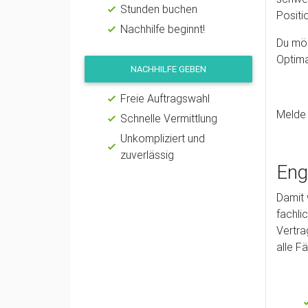
Stunden buchen
Positi
Nachhilfe beginnt!
Du möc
Optima
NACHHILFE GEBEN
Freie Auftragswahl
Melde 
Schnelle Vermittlung
Unkompliziert und
zuverlässig
Eng
Damit 
fachli
Vertra
alle F