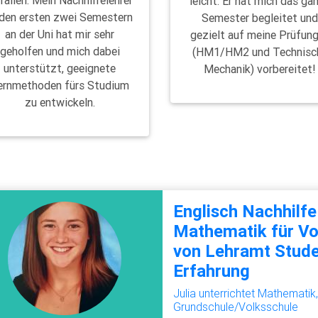
leicht. Er hat mich das ga
 den ersten zwei Semestern
Semester begleitet un
an der Uni hat mir sehr
gezielt auf meine Prüfun
geholfen und mich dabei
(HM1/HM2 und Technisc
unterstützt, geeignete
Mechanik) vorbereitet!
ernmethoden fürs Studium
zu entwickeln.
Englisch Nachhilfe
Mathematik für Vo
von Lehramt Stude
Erfahrung
Julia unterrichtet Mathematik
Grundschule/Volksschule