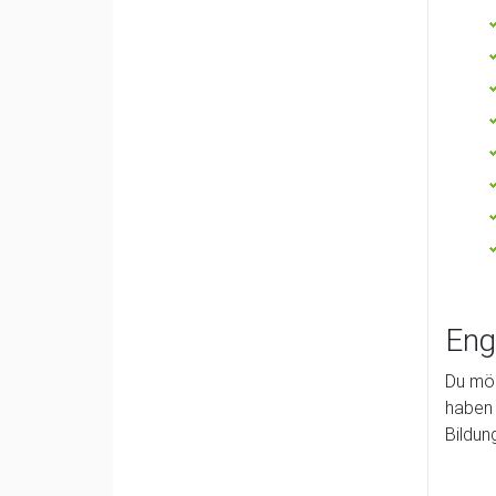
Eng
Du möc
haben 
Bildun