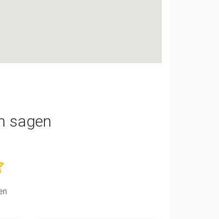
n sagen
en