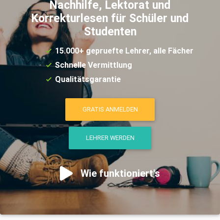
Nachhilfe, Lektorat und
Korrekturlesen für Schüler und
Studenten
15.000+ gepruefte Lehrer, alle Fächer
Schnelle Vermittlung
Qualitätsgarantie
GRATIS ANMELDEN
LEHRER WERDEN
Wie funktioniert's