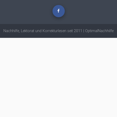
Nachhilfe, Lektorat und Korrekturlesen seit 2011 | OptimalNachhilfe